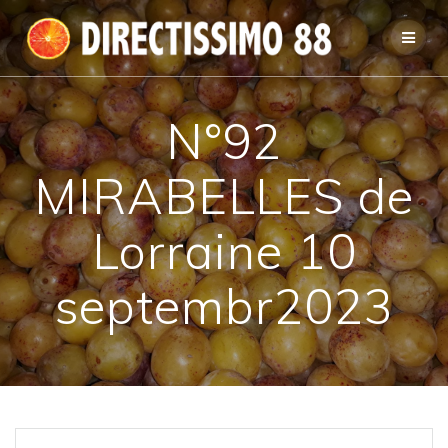
Passer
au
contenu
N°92
MIRABELLES de
Lorraine 10
septembr2023