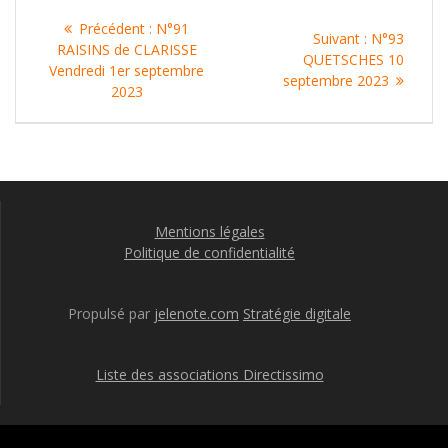
Navigation
Article
Précédent :
N°91
Article
Suivant :
N°93
de
précédent
RAISINS de CLARISSE
suivant
QUETSCHES 10
:
Vendredi 1er septembre
:
septembre 2023
l’article
2023
Mentions légales
Politique de confidentialité
Propulsé par
jelenote.com
Stratégie digitale
Liste des associations Directissimo