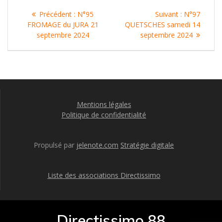
Navigation
Article
Article
Précédent :
N°95
Suivant :
N°97
de
précédent
suivant
FROMAGE du JURA 21
QUETSCHES samedi 14
:
:
septembre 2024
septembre 2024
l’article
Mentions légales
Politique de confidentialité
Propulsé par
jelenote.com
Stratégie digitale
Liste des associations Directissimo
Directissimo 88