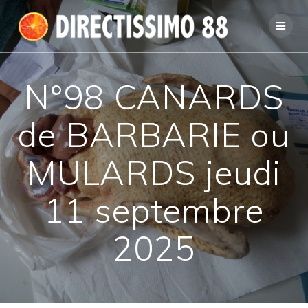
Passer
au
contenu
N°98 CANARDS
de BARBARIE ou
MULARDS jeudi
11 septembre
2025