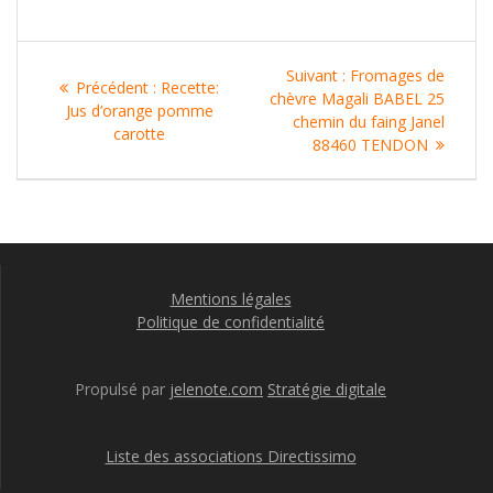
Navigation
Article
Suivant :
Fromages de
Article
Précédent :
Recette:
de
suivant
chèvre Magali BABEL 25
précédent
Jus d’orange pomme
:
chemin du faing Janel
:
carotte
l’article
88460 TENDON
Mentions légales
Politique de confidentialité
Propulsé par
jelenote.com
Stratégie digitale
Liste des associations Directissimo