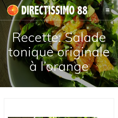
Passer
au
contenu
Recette: Salade
tonique originale
à l’orange