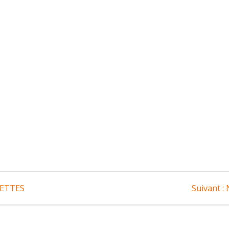
A
NETTES
Suivant :
: