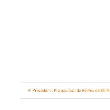
Navigation
Article
Précédent :
Proposition de Reines de REI
précédent
de
: