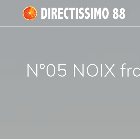
Passer
au
contenu
N°05 NOIX fr