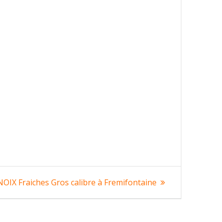
rticle
NOIX Fraiches Gros calibre à Fremifontaine
suivant