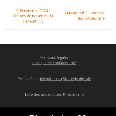
Navigation
Article
Précédent :
N°53 :
Article
Suivant :
N°3 : Pommes
de
précédent
Crèmes de noisettes du
suivant
Bio d’Ardèche
:
Piémont (IT)
:
l’article
Mentions légales
Politique de confidentialité
Propulsé par
jelenote.com
Stratégie digitale
Liste des associations Directissimo