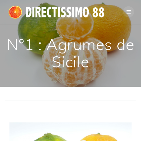
Passer
au
contenu
N°1 : Agrumes de
Sicile