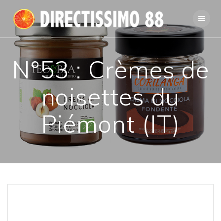
Passer
au
contenu
N°53 : Crèmes de
noisettes du
Piémont (IT)