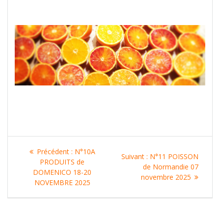
Navigation
Article
Précédent :
N°10A
Article
Suivant :
N°11 POISSON
de
précédent
PRODUITS de
suivant
de Normandie 07
:
DOMENICO 18-20
:
novembre 2025
l’article
NOVEMBRE 2025