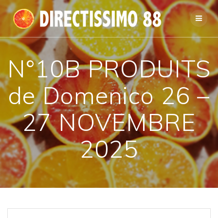
Passer
au
contenu
N°10B PRODUITS
de Domenico 26 –
27 NOVEMBRE
2025