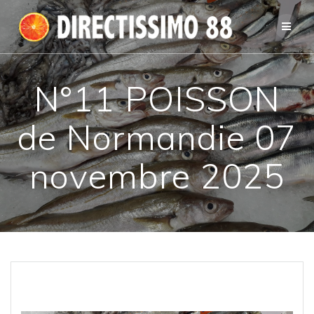
Passer
au
contenu
N°11 POISSON
de Normandie 07
novembre 2025