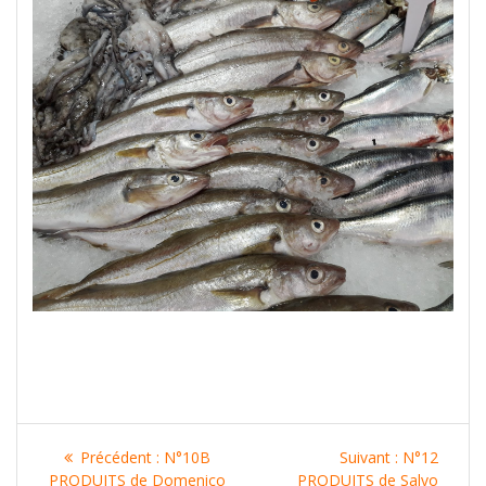
Navigation
Article
Article
Précédent :
N°10B
Suivant :
N°12
précédent
suivant
PRODUITS de Domenico
PRODUITS de Salvo