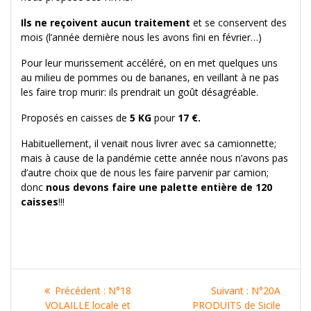
Ils ne reçoivent aucun traitement
et se conservent des
mois (l’année dernière nous les avons fini en février…)
Pour leur murissement accéléré, on en met quelques uns
au milieu de pommes ou de bananes, en veillant à ne pas
les faire trop murir: ils prendrait un goût désagréable.
Proposés en caisses de
5 KG
pour
17 €.
Habituellement, il venait nous livrer avec sa camionnette;
mais à cause de la pandémie cette année nous n’avons pas
d’autre choix que de nous les faire parvenir par camion;
donc
nous
devons faire une palette entière de 120
caisses
!!!
Navigation
Article
Article
Précédent :
N°18
Suivant :
N°20A
précédent
suivant
VOLAILLE locale et
PRODUITS de Sicile