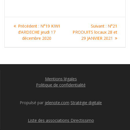
Navigation
Article
Article
Précédent :
N°19 KIWI
Suivant :
N°21
de
précédent
suivant
d’ARDECHE jeudi 17
PRODUITS locaux 28 et
:
:
décembre 2020
29 JANVIER 2021
l’article
Mentions légales
Politique de confidentialité
Propulsé par
jelenote.com
Stratégie digitale
Liste des associations Directissimo