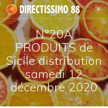
Passer
au
contenu
N°20A
PRODUITS de
Sicile distribution
samedi 12
décembre 2020