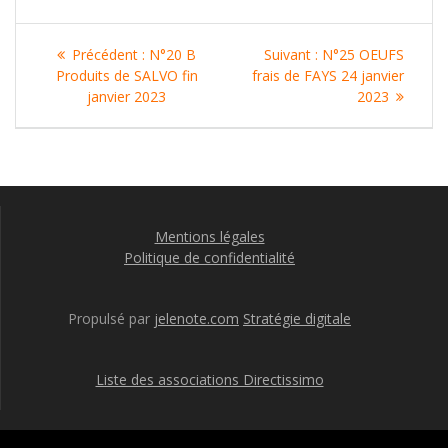
Navigation
Article
Article
Précédent :
N°20 B
Suivant :
N°25 OEUFS
de
précédent
suivant
Produits de SALVO fin
frais de FAYS 24 janvier
:
:
janvier 2023
2023
l’article
Mentions légales
Politique de confidentialité
Propulsé par
jelenote.com
Stratégie digitale
Liste des associations Directissimo