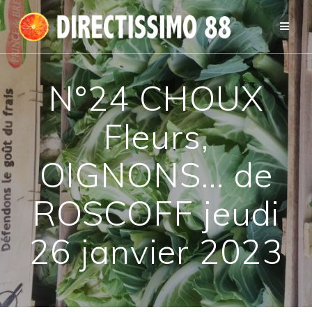
Passer
au
contenu
N°24 CHOUX
Fleurs,
OIGNONS… de
ROSCOFF jeudi
26 janvier 2023