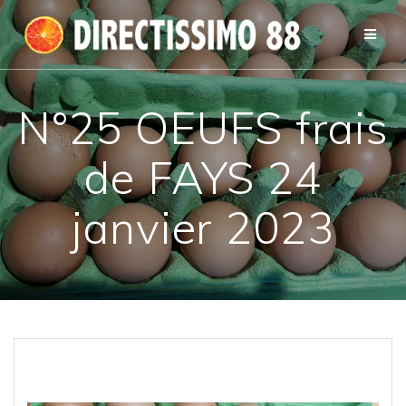
Passer
au
contenu
N°25 OEUFS frais
de FAYS 24
janvier 2023