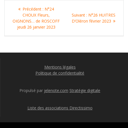
Navigation
Article
Précédent :
N°24
de
précédent
Article
CHOUX Fleurs,
Suivant :
N°26 HUITRES
:
suivant
OIGNONS… de ROSCOFF
D’Oléron février 2023
l’article
:
jeudi 26 janvier 2023
Mentions légales
Politique de confidentialité
Propulsé par
jelenote.com
Stratégie digitale
Liste des associations Directissimo