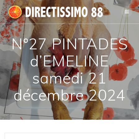
Passer
au
contenu
N°27 PINTADES
d’EMELINE
samedi 21
décembre 2024