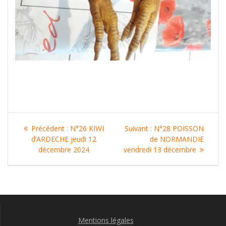
Navigation
Article
Article
Précédent :
N°26 KIWI
Suivant :
N°28 POISSON
de
précédent
suivant
d’ARDECHE jeudi 12
de NORMANDIE
:
:
décembre 2024
vendredi 13 décembre
l’article
Mentions légales