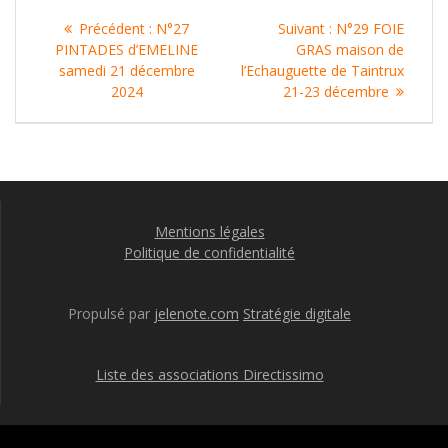
Navigation
Article
Article
Précédent :
N°27
Suivant :
N°29 FOIE
de
précédent
suivant
PINTADES d’EMELINE
GRAS maison de
:
:
samedi 21 décembre
l’Echauguette de Taintrux
l’article
2024
21-23 décembre
Mentions légales
Politique de confidentialité
Propulsé par
jelenote.com
Stratégie digitale
Liste des associations Directissimo