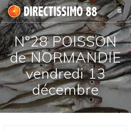
Passer
au
contenu
N°28 POISSON
de NORMANDIE
vendredi 13
décembre