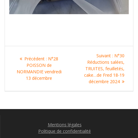
Navigation
Article
Suivant :
N°30
Article
Précédent :
N°28
de
suivant
Réductions salées,
précédent
POISSON de
:
TRUITES, feuilletés,
:
NORMANDIE vendredi
l’article
cake…de Fred 18-19
13 décembre
décembre 2024
Mentions légales
Politique de confidentialité