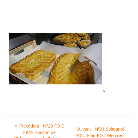
>
Navigation
Article
Précédent :
N°29 FOIE
Article
Suivant :
N°31 Solidarité
de
précédent
GRAS maison de
suivant
POULE au POT Mercredi