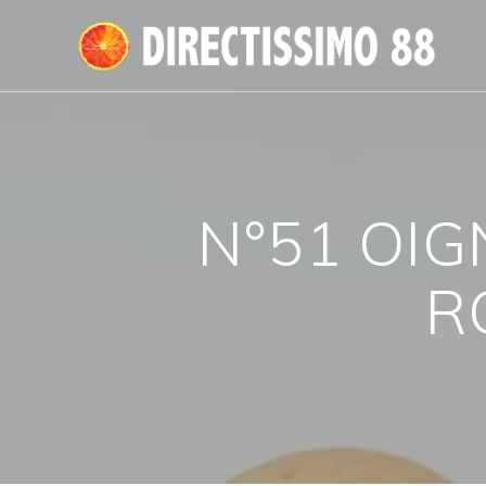
Passer
au
contenu
N°51 OI
R