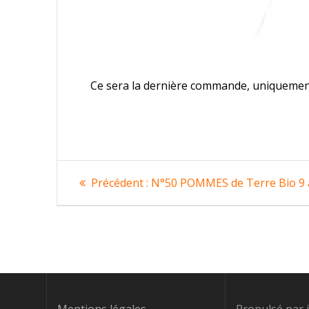
Ce sera la dernière commande, uniquemen
Navigation
Article
Précédent :
N°50 POMMES de Terre Bio 9 a
précédent
de
:
l’article