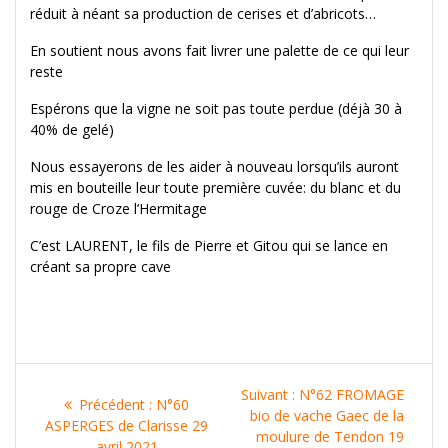
réduit à néant sa production de cerises et d’abricots…
En soutient nous avons fait livrer une palette de ce qui leur
reste
Espérons que la vigne ne soit pas toute perdue (déjà 30 à
40% de gelé)
Nous essayerons de les aider à nouveau lorsqu’ils auront
mis en bouteille leur toute première cuvée: du blanc et du
rouge de Croze l’Hermitage
C’est LAURENT, le fils de Pierre et Gitou qui se lance en
créant sa propre cave
Navigation
Article
Suivant :
N°62 FROMAGE
Article
Précédent :
N°60
de
suivant
bio de vache Gaec de la
précédent
ASPERGES de Clarisse 29
:
moulure de Tendon 19
:
avril 2021