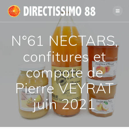
Passer
au
contenu
N°61 NECTARS,
confitures et
compote de
Pierre VEYRAT
juin 2021