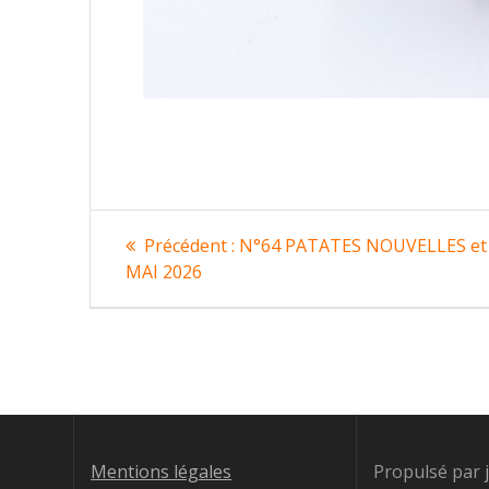
Navigation
Article
Précédent :
N°64 PATATES NOUVELLES et 
précédent
de
MAI 2026
:
l’article
Mentions légales
Propulsé par