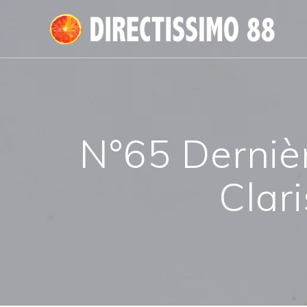
Passer
au
contenu
N°65 Derniè
Clar