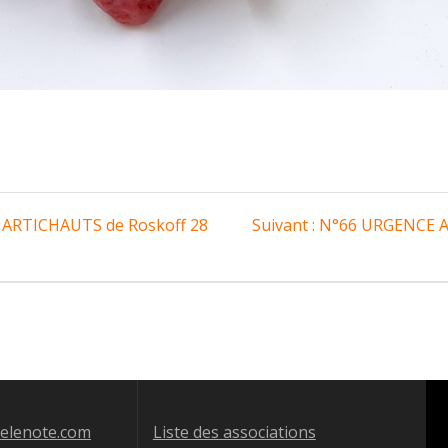
Article
ARTICHAUTS de Roskoff 28
Suivant :
N°66 URGENCE A
suivant
:
jelenote.com
Liste des associations