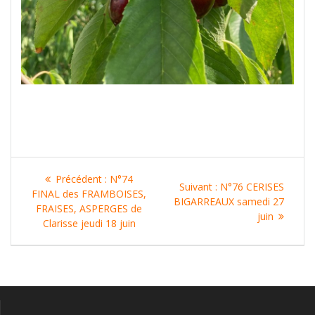
Navigation
Article
Précédent :
N°74
Article
Suivant :
N°76 CERISES
de
précédent
FINAL des FRAMBOISES,
suivant
BIGARREAUX samedi 27
:
FRAISES, ASPERGES de
:
juin
l’article
Clarisse jeudi 18 juin