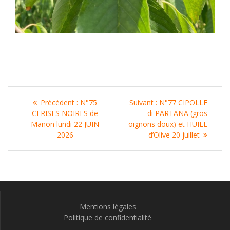
Navigation
Article
Article
Précédent :
N°75
Suivant :
N°77 CIPOLLE
de
précédent
suivant
CERISES NOIRES de
di PARTANA (gros
:
:
Manon lundi 22 JUIN
oignons doux) et HUILE
l’article
2026
d’Olive 20 juillet
Mentions légales
Politique de confidentialité