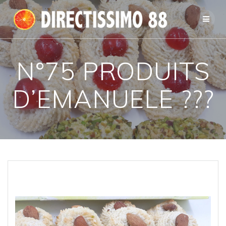
Passer
au
contenu
N°75 PRODUITS
D’EMANUELE ???