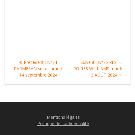
Navigation
Article
Article
Précédent :
N°74
Suivant :
N°76 RESTE
de
précédent
suivant
PARMESAN suite samedi
POIRES WILLIAMS mardi
:
:
14 septembre 2024
13 AOÛT 2024
l’article
Mentions légales
Politique de confidentialité