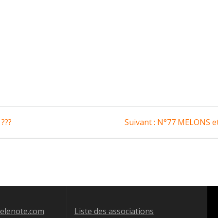
Article
???
Suivant :
N°77 MELONS et
suivant
:
jelenote.com
Liste des associations