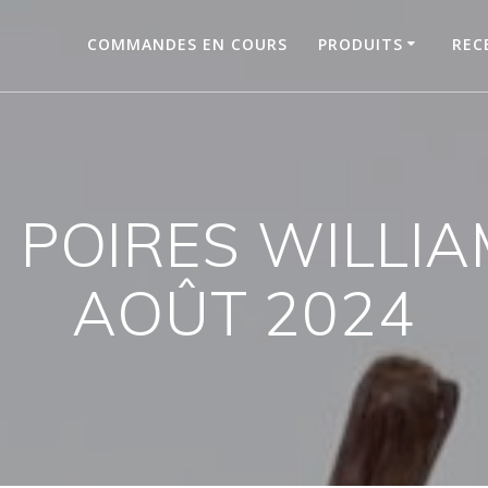
COMMANDES EN COURS
PRODUITS
REC
 POIRES WILLIA
AOÛT 2024