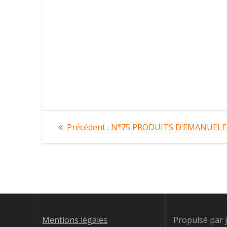
Navigation
Article
Précédent :
N°75 PRODUITS D’EMANUELE 
précédent
de
:
l’article
Mentions légales
Propulsé par