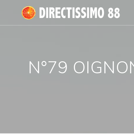
Passer
au
contenu
N°79 OIGNON