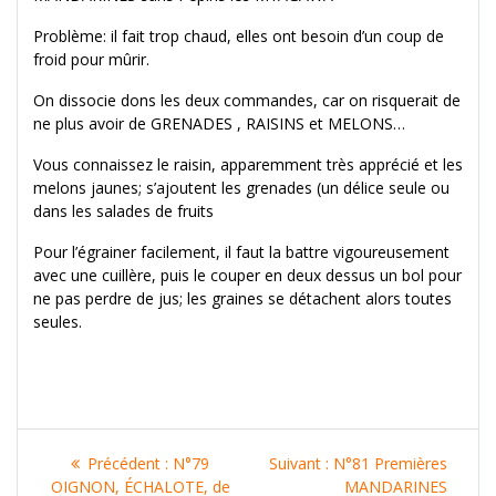
Problème: il fait trop chaud, elles ont besoin d’un coup de
froid pour mûrir.
On dissocie dons les deux commandes, car on risquerait de
ne plus avoir de GRENADES , RAISINS et MELONS…
Vous connaissez le raisin, apparemment très apprécié et les
melons jaunes; s’ajoutent les grenades (un délice seule ou
dans les salades de fruits
Pour l’égrainer facilement, il faut la battre vigoureusement
avec une cuillère, puis le couper en deux dessus un bol pour
ne pas perdre de jus; les graines se détachent alors toutes
seules.
Navigation
Article
Article
Précédent :
N°79
Suivant :
N°81 Premières
précédent
suivant
OIGNON, ÉCHALOTE, de
MANDARINES