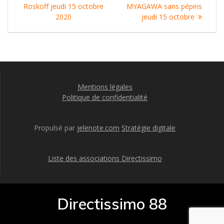
de
:
:
Roskoff jeudi 15 octobre
MYAGAWA sans pépins
l’article
2020
jeudi 15 octobre
Mentions légales
Politique de confidentialité
Propulsé par
jelenote.com
Stratégie digitale
Liste des associations Directissimo
Directissimo 88