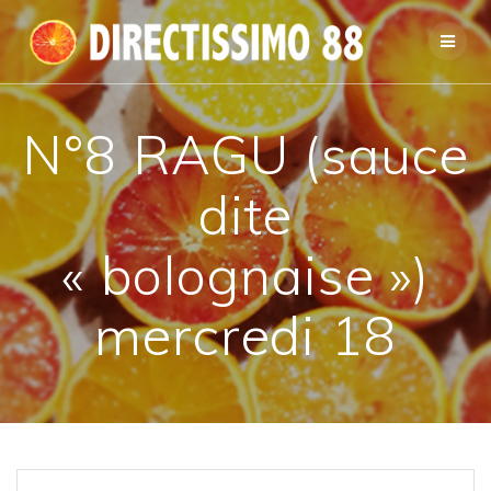
Passer
au
contenu
N°8 RAGU (sauce
dite
« bolognaise »)
mercredi 18