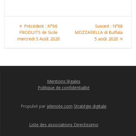
Navigation
Article
Article
Précédent :
N°66
Suivant :
N°68
de
précédent
suivant
PRODUITS de Sicile
MOZZARELLA di Buffala
:
:
mercredi 5 Août 2020
5 août 2020
l’article
Mentions légales
Politique de confidentialité
Propulsé par
jelenote.com
Stratégie digitale
Liste des associations Directissimo