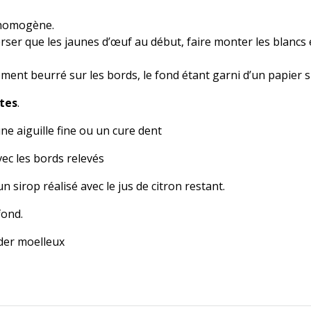
n homogène.
rser que les jaunes d’œuf au début, faire monter les blancs 
nt beurré sur les bords, le fond étant garni d’un papier sul
utes
.
une aiguille fine ou un cure dent
ec les bords relevés
n sirop réalisé avec le jus de citron restant.
fond.
rder moelleux