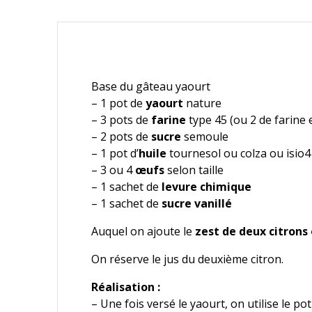
Base du gâteau yaourt
– 1 pot de
yaourt
nature
– 3 pots de
farine
type 45 (ou 2 de farine
– 2 pots de
sucre
semoule
– 1 pot d’
huile
tournesol ou colza ou isio4 
– 3 ou 4
œufs
selon taille
– 1 sachet de
levure chimique
– 1 sachet de
sucre vanillé
Auquel on ajoute le
zest de deux citrons
On réserve le jus du deuxième citron.
Réalisation :
– Une fois versé le yaourt, on utilise le po